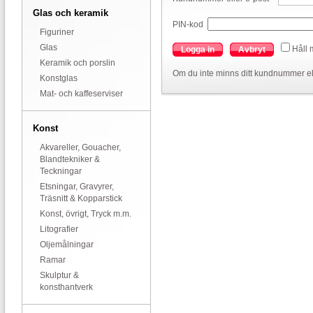
Glas och keramik
PIN-kod
Figuriner
Glas
Håll 
Logga in
Avbryt
Keramik och porslin
Om du inte minns ditt kundnummer el
Konstglas
Mat- och kaffeserviser
Konst
Akvareller, Gouacher,
Blandtekniker &
Teckningar
Etsningar, Gravyrer,
Träsnitt & Kopparstick
Konst, övrigt, Tryck m.m.
Litografier
Oljemålningar
Ramar
Skulptur &
konsthantverk