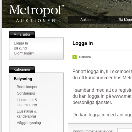
Auktioner
Så köpe
Mina sidor
Logga in
Logga in
Bli kund
Glömt login?
Tillbaka
Kategorier
För att logga in, till exempel
du ett kundnummer hos Metr
Belysning
Bordslampor
I samband med att du registr
Golvlampor
du kan logga in på www.metr
Ljuskronor &
personliga tjänster.
takarmaturer
Ljusstakar &
Du kan logga in med antinge
kandelabrar
Väggbelysning
Kundnummer eller e-post