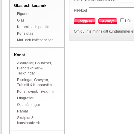
Glas och keramik
PIN-kod
Figuriner
Glas
Håll 
Logga in
Avbryt
Keramik och porslin
Om du inte minns ditt kundnummer el
Konstglas
Mat- och kaffeserviser
Konst
Akvareller, Gouacher,
Blandtekniker &
Teckningar
Etsningar, Gravyrer,
Träsnitt & Kopparstick
Konst, övrigt, Tryck m.m.
Litografier
Oljemålningar
Ramar
Skulptur &
konsthantverk