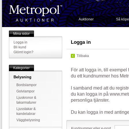
Auktioner
Så köpe
Mina sidor
Logga in
Logga in
Bli kund
Glömt login?
Tillbaka
Kategorier
För att logga in, till exempel
du ett kundnummer hos Metr
Belysning
Bordslampor
I samband med att du registr
Golvlampor
du kan logga in på www.metr
Ljuskronor &
personliga tjänster.
takarmaturer
Ljusstakar &
Du kan logga in med antinge
kandelabrar
Väggbelysning
Kundnummer eller e-post