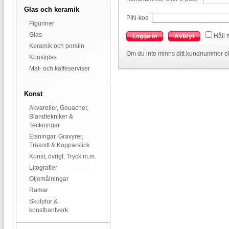
Glas och keramik
PIN-kod
Figuriner
Glas
Håll 
Logga in
Avbryt
Keramik och porslin
Om du inte minns ditt kundnummer el
Konstglas
Mat- och kaffeserviser
Konst
Akvareller, Gouacher,
Blandtekniker &
Teckningar
Etsningar, Gravyrer,
Träsnitt & Kopparstick
Konst, övrigt, Tryck m.m.
Litografier
Oljemålningar
Ramar
Skulptur &
konsthantverk