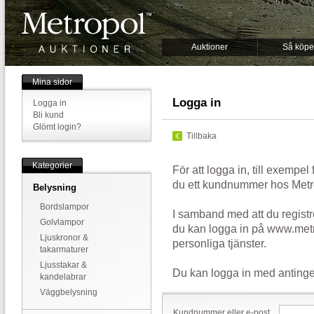
Auktioner
Så köpe
Mina sidor
Logga in
Logga in
Bli kund
Glömt login?
Tillbaka
Kategorier
För att logga in, till exempel
du ett kundnummer hos Metr
Belysning
Bordslampor
I samband med att du registr
Golvlampor
du kan logga in på www.metr
Ljuskronor &
personliga tjänster.
takarmaturer
Ljusstakar &
Du kan logga in med antinge
kandelabrar
Väggbelysning
Kundnummer eller e-post