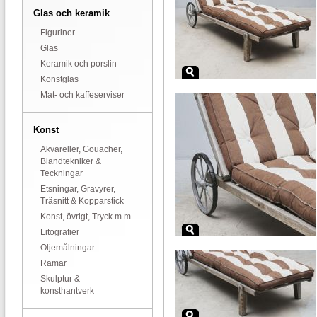
Glas och keramik
Figuriner
Glas
Keramik och porslin
Konstglas
Mat- och kaffeserviser
Konst
Akvareller, Gouacher,
Blandtekniker &
Teckningar
Etsningar, Gravyrer,
Träsnitt & Kopparstick
Konst, övrigt, Tryck m.m.
Litografier
Oljemålningar
Ramar
Skulptur &
konsthantverk