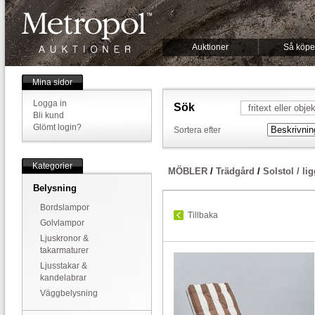
Auktioner
Så köpe
Mina sidor
Logga in
Sök
Bli kund
Glömt login?
Sortera efter
Kategorier
MÖBLER
/
Trädgård
/
Solstol / l
Belysning
Bordslampor
Tillbaka
Golvlampor
Ljuskronor &
takarmaturer
Ljusstakar &
kandelabrar
Väggbelysning