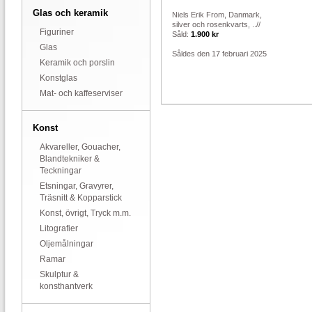
Glas och keramik
Niels Erik From, Danmark,
silver och rosenkvarts, ..//
Figuriner
Såld:
1.900 kr
Glas
Såldes den 17 februari 2025
Keramik och porslin
Konstglas
Mat- och kaffeserviser
Konst
Akvareller, Gouacher,
Blandtekniker &
Teckningar
Etsningar, Gravyrer,
Träsnitt & Kopparstick
Konst, övrigt, Tryck m.m.
Litografier
Oljemålningar
Ramar
Skulptur &
konsthantverk