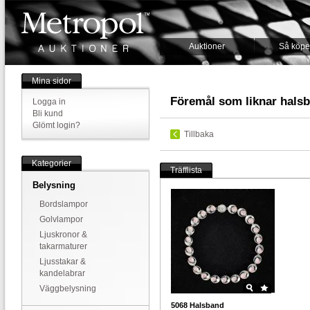
Auktioner
Så köpe
Mina sidor
Föremål som liknar halsb
Logga in
Bli kund
Glömt login?
Tillbaka
Kategorier
Träfflista
Belysning
Bordslampor
Golvlampor
Ljuskronor &
takarmaturer
Ljusstakar &
kandelabrar
Väggbelysning
5068
Halsband