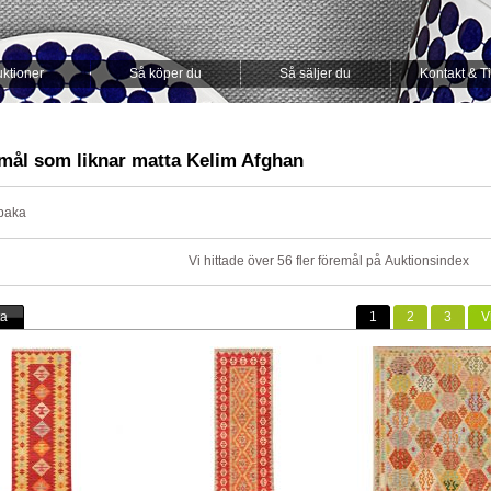
ktioner
Så köper du
Så säljer du
Kontakt & T
mål som liknar matta Kelim Afghan
lbaka
Vi hittade över 56 fler föremål på
Auktionsindex
ta
1
2
3
V