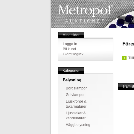
Au
Mina sidor
Före
Logga in
Bli kund
Glömt login?
Til
Kategorier
Belysning
Träfflis
Bordslampor
Golvlampor
Ljuskronor &
takarmaturer
Ljusstakar &
kandelabrar
Väggbelysning