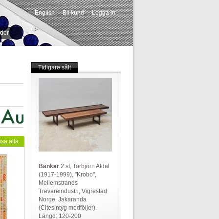
English
Bli kund
Logga in
-->
ider
Tidigare sålt
isa alla
Bänkar
2 st, Torbjörn Afdal
(1917-1999), "Krobo",
Mellemstrands
Trevareindustri, Vigrestad
Norge, Jakaranda
(Citesintyg medföljer).
Längd: 120-200