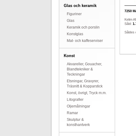
Glas och keramik
7250
Ma
Figuriner
Kelim A
Glas
Såld:
1.
Keramik och porslin
Såldes 
Konstglas
Mat- och kaffeserviser
Konst
Akvareller, Gouacher,
Blandtekniker &
Teckningar
Etsningar, Gravyrer,
Träsnitt & Kopparstick
Konst, övrigt, Tryck m.m.
Litografier
Oljemålningar
Ramar
Skulptur &
konsthantverk