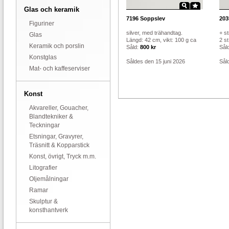
Glas och keramik
7196
Soppslev
203
Figuriner
silver, med trähandtag.
+ s
Glas
Längd: 42 cm, vikt: 100 g ca
2 st
Keramik och porslin
Såld:
800 kr
Sål
Konstglas
Såldes den 15 juni 2026
Sål
Mat- och kaffeserviser
Konst
Akvareller, Gouacher,
Blandtekniker &
Teckningar
Etsningar, Gravyrer,
Träsnitt & Kopparstick
Konst, övrigt, Tryck m.m.
Litografier
Oljemålningar
Ramar
Skulptur &
konsthantverk