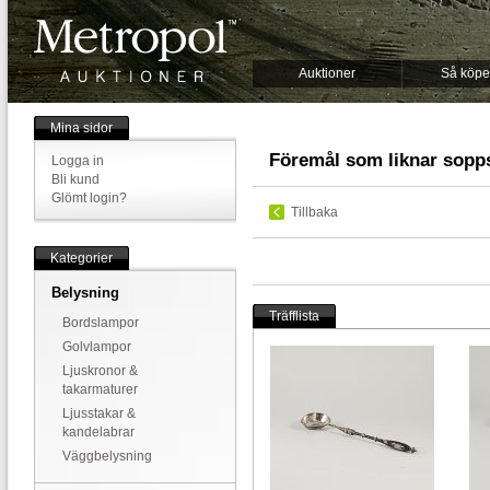
Auktioner
Så köpe
Mina sidor
Föremål som liknar sopps
Logga in
Bli kund
Glömt login?
Tillbaka
Kategorier
Belysning
Träfflista
Bordslampor
Golvlampor
Ljuskronor &
takarmaturer
Ljusstakar &
kandelabrar
Väggbelysning