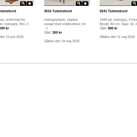
ilettebord
3016
Toilettebord
9241
Toilettebord
an, lyrformad fot,
mahognyfanér, vippbar
1940-tal, mahogny, Frös
el, mahogny. Bre..//
spegel med snidesdekor, tre
Bredd: 84 cm. Djup: 42../
000 kr
..//
Såld:
600 kr
Såld:
300 kr
den 15 juni 2026
Såldes den 11 maj 2026
Såldes den 18 maj 2026