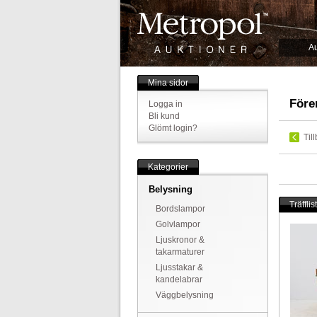
Au
Mina sidor
Före
Logga in
Bli kund
Glömt login?
Til
Kategorier
Belysning
Träfflis
Bordslampor
Golvlampor
Ljuskronor &
takarmaturer
Ljusstakar &
kandelabrar
Väggbelysning