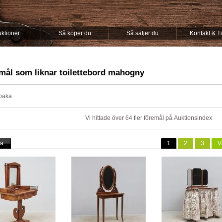
ktioner
Så köper du
Så säljer du
Kontakt & T
mål som liknar toilettebord mahogny
lbaka
Vi hittade över 64 fler föremål på
Auktionsindex
ta
1
2
3
V