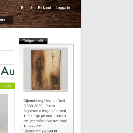
English
Bli kund
Logga in
-->
ider
Tidigare sålt
isa alla
Oljemålning
Urszula Broll
(1930-2020), Polen.
Signerad a tergo på etikett,
1960. Olja på duk, 100x70
cm, yttermått inklusive ram:
103x72 cm
Såldes för:
28.500 kr