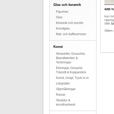
Glas och keramik
4285
To
Figuriner
Karl Joh
Glas
vippseg
Keramik och porslin
Såld:
1.
Konstglas
Såldes 
Mat- och kaffeserviser
Konst
Akvareller, Gouacher,
Blandtekniker &
Teckningar
Etsningar, Gravyrer,
Träsnitt & Kopparstick
Konst, övrigt, Tryck m.m.
Litografier
Oljemålningar
Ramar
Skulptur &
konsthantverk